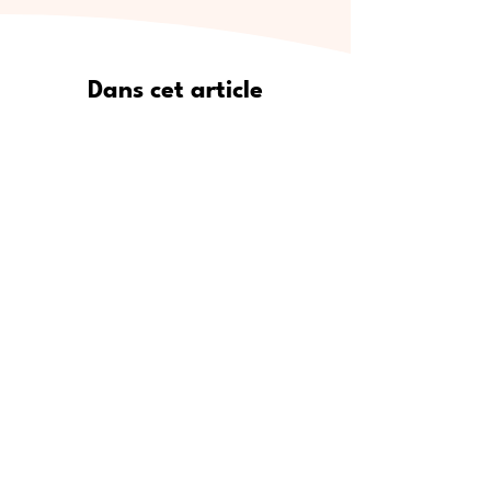
Dans cet article
Pourquoi Meet5 est le moyen le
plus sûr de se faire de vrais amis
Où trouver de nouveaux amis :
lieux de rencontre populaires
Étape par étape : comment
utiliser Meet5 pour créer des
amitiés
Pour qui est Meet5 ?
Conseils d’experts pour se faire
des amis