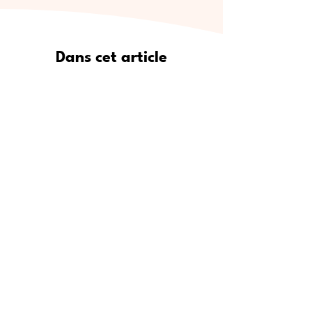
Dans cet article
Pourquoi Meet5 est le moyen le
plus sûr de se faire de vrais amis
Où trouver de nouveaux amis :
lieux de rencontre populaires
Étape par étape : comment
utiliser Meet5 pour créer des
amitiés
Pour qui est Meet5 ?
Conseils d’experts pour se faire
des amis