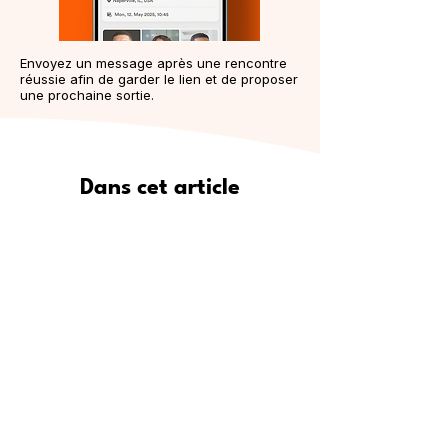
Envoyez un message après une rencontre
réussie afin de garder le lien et de proposer
une prochaine sortie.
Dans cet article
Pourquoi Meet5 est le moyen le
plus sûr de se faire de vrais amis
Où trouver de nouveaux amis :
lieux de rencontre populaires
Étape par étape : comment
utiliser Meet5 pour créer des
amitiés