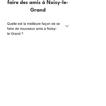
faire des amis à Noisy-le-
Grand
Quelle est la meilleure façon de se
faire de nouveaux amis à Noisy-
le-Grand ?
Comment les adultes de plus de
40 ans peuvent-ils trouver une
communauté sociale à Noisy-le-
Grand ?
L’application Meet5 est-elle
gratuite pour trouver des amis à
Noisy-le-Grand ?