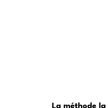
Où trouver
Étape par 
Pour qui e
Conseils d
La méthode la 