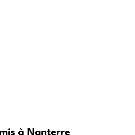
res
mitiés
amis à Nanterre