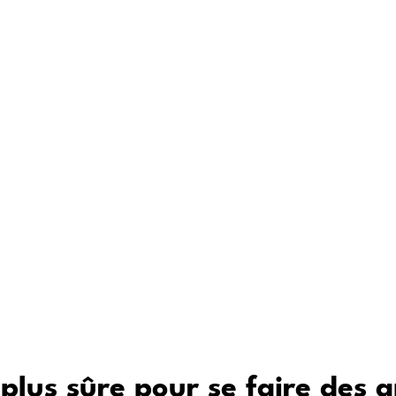
 de nouveaux amis : lieux de rencontre populai
étape : comment utiliser Meet5 pour créer des a
st Meet5 ?
’experts pour se faire des amis
plus sûre pour se faire des 