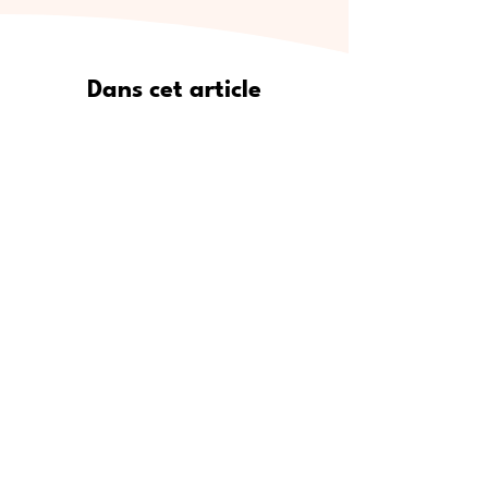
Dans cet article
Pourquoi Meet5 est le moyen le
plus sûr de se faire de vrais amis
Où trouver de nouveaux amis :
lieux de rencontre populaires
Étape par étape : comment
utiliser Meet5 pour créer des
amitiés
Pour qui est Meet5 ?
Conseils d’experts pour se faire
des amis