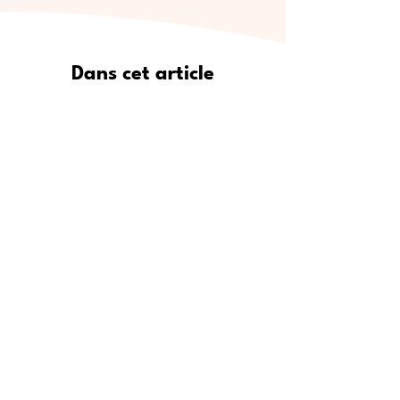
Dans cet article
Pourquoi Meet5 est le moyen le
plus sûr de se faire de vrais amis
Où trouver de nouveaux amis :
lieux de rencontre populaires
Étape par étape : comment
utiliser Meet5 pour créer des
amitiés
Pour qui est Meet5 ?
Conseils d’experts pour se faire
des amis