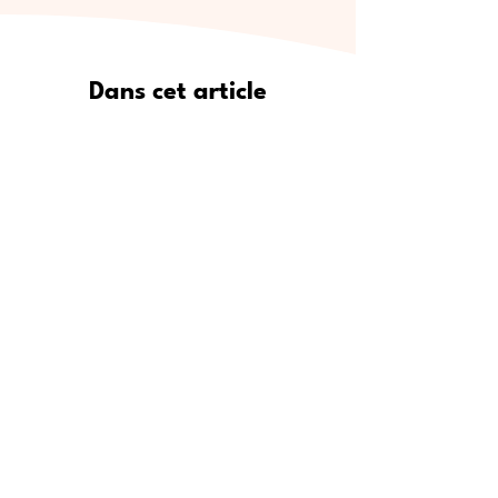
Dans cet article
Pourquoi Meet5 est le moyen le
plus sûr de se faire de vrais amis
Où trouver de nouveaux amis :
lieux de rencontre populaires
Étape par étape : comment
utiliser Meet5 pour créer des
amitiés
Pour qui est Meet5 ?
Conseils d’experts pour se faire
des amis