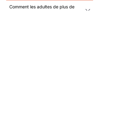
Comment les adultes de plus de
40 ans peuvent-ils trouver une
communauté sociale à
Aubervilliers ?
L’application Meet5 est-elle
gratuite pour trouver des amis à
Aubervilliers ?
Est-il sécurisé de rencontrer de
nouvelles personnes via Meet5 à
Aubervilliers ?