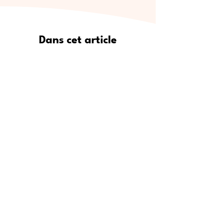
Dans cet article
Pourquoi Meet5 est le moyen le
plus sûr de se faire de vrais amis
Où trouver de nouveaux amis :
lieux de rencontre populaires
Étape par étape : comment
utiliser Meet5 pour créer des
amitiés
Pour qui est Meet5 ?
Conseils d’experts pour se faire
des amis