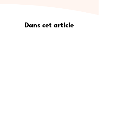
Dans cet article
Pourquoi Meet5 est le moyen le
plus sûr de se faire de vrais amis
Où trouver de nouveaux amis :
lieux de rencontre populaires
Étape par étape : comment
utiliser Meet5 pour créer des
amitiés
Pour qui est Meet5 ?
Conseils d’experts pour se faire
des amis