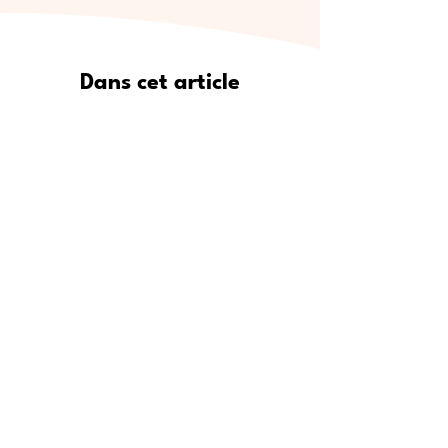
Dans cet article
Pourquoi Meet5 est le moyen le
plus sûr de se faire de vrais amis
Où trouver de nouveaux amis :
lieux de rencontre populaires
Étape par étape : comment
utiliser Meet5 pour créer des
amitiés
Pour qui est Meet5 ?
Conseils d’experts pour se faire
des amis