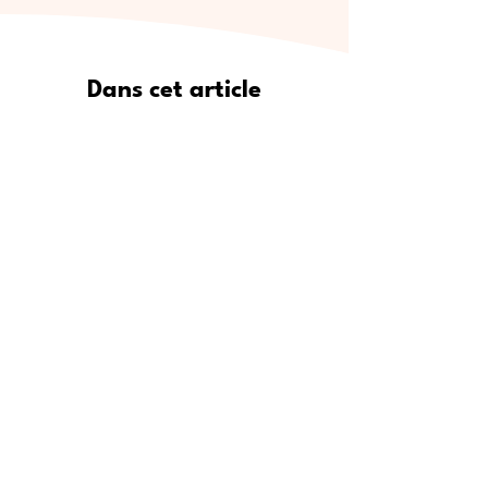
Dans cet article
Pourquoi Meet5 est le moyen le
plus sûr de se faire de vrais amis
Où trouver de nouveaux amis :
lieux de rencontre populaires
Étape par étape : comment
utiliser Meet5 pour créer des
amitiés
Pour qui est Meet5 ?
Conseils d’experts pour se faire
des amis