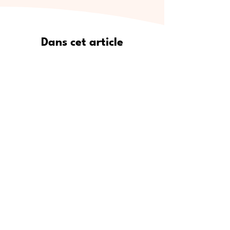
Dans cet article
Pourquoi Meet5 est le moyen le
plus sûr de se faire de vrais amis
Où trouver de nouveaux amis :
lieux de rencontre populaires
Étape par étape : comment
utiliser Meet5 pour créer des
amitiés
Pour qui est Meet5 ?
Conseils d’experts pour se faire
des amis