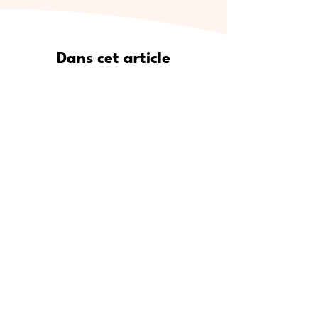
Dans cet article
Pourquoi Meet5 est le moyen le
plus sûr de se faire de vrais amis
Où trouver de nouveaux amis :
lieux de rencontre populaires
Étape par étape : comment
utiliser Meet5 pour créer des
amitiés
Pour qui est Meet5 ?
Conseils d’experts pour se faire
des amis