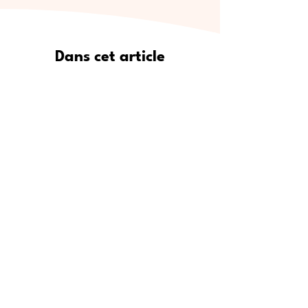
Dans cet article
Pourquoi Meet5 est le moyen le
plus sûr de se faire de vrais amis
Où trouver de nouveaux amis :
lieux de rencontre populaires
Étape par étape : comment
utiliser Meet5 pour créer des
amitiés
Pour qui est Meet5 ?
Conseils d’experts pour se faire
des amis