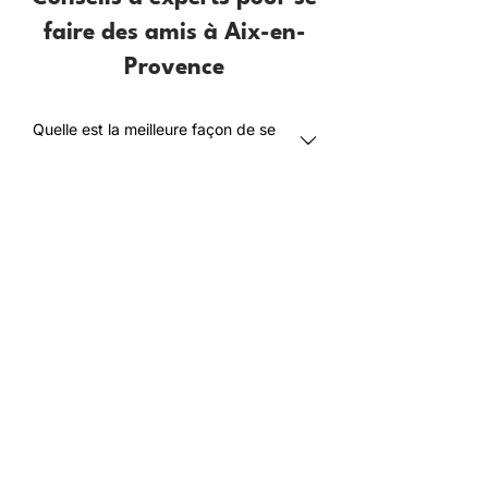
faire des amis à Aix-en-
Provence
Quelle est la meilleure façon de se
faire de nouveaux amis à Aix-en-
Provence ?
Comment les adultes de plus de
40 ans peuvent-ils trouver une
communauté sociale à Aix-en-
Provence ?
L’application Meet5 est-elle
gratuite pour trouver des amis à
Aix-en-Provence ?