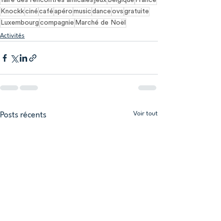
faire des rencontres amicales
jeux
Belgique
France
Knockk
ciné
café
apéro
music
dance
ovs
gratuite
Luxembourg
compagnie
Marché de Noël
Activités
Voir tout
Posts récents