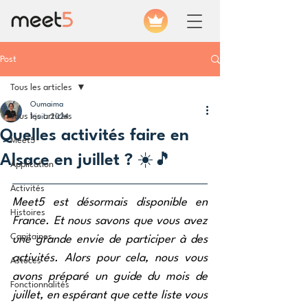
Post
Tous les articles
Oumaima
Tous les articles
1 juil. 2024
Quelles activités faire en
Meet5
Alsace en juillet ? ☀️🎵
Application
Activités
Meet5 est désormais disponible en 
Histoires
France. Et nous savons que vous avez 
Capitaines
une grande envie de participer à des 
activités. Alors pour cela, nous vous 
Astuces
avons préparé un guide du mois de 
Fonctionnalités
juillet, en espérant que cette liste vous 