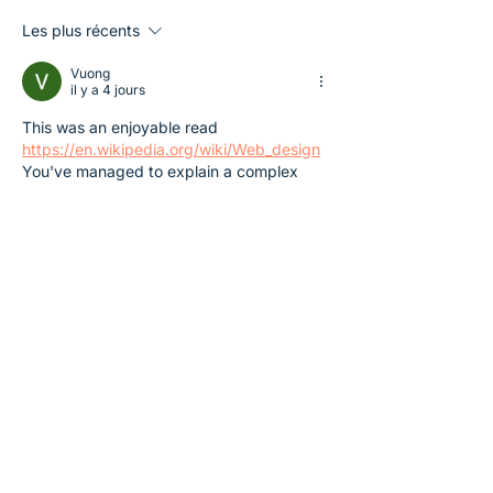
Les plus récents
Vuong
il y a 4 jours
This was an enjoyable read 
https://en.wikipedia.org/wiki/Web_design
You've managed to explain a complex 
topic in a clear and engaging way. I'll 
share this with friends who might find it 
useful too.
J'aime
Répondre