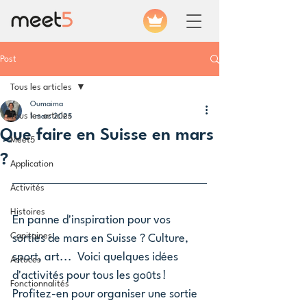
Post
Tous les articles
Oumaima
Tous les articles
1 mars 2025
Que faire en Suisse en mars
Meet5
?
Application
Activités
Histoires
En panne d'inspiration pour vos 
Capitaines
sorties de mars en Suisse ? Culture, 
sport, art...  Voici quelques idées 
Astuces
d'activités pour tous les goûts ! 
Fonctionnalités
Profitez-en pour organiser une sortie 