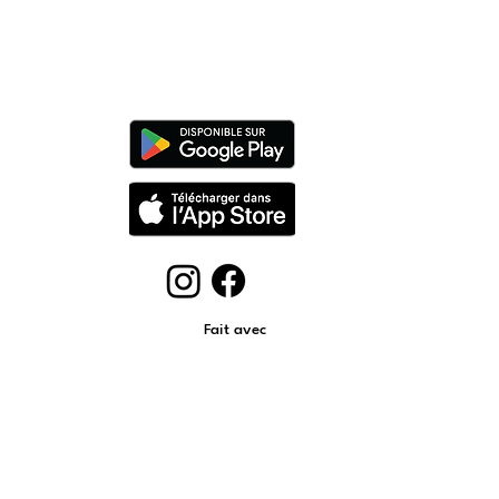
5
Fait avec
❤
Suisse
︱
Belgique
︱
Pays Bas
︱
Luxembourg