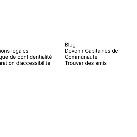
de lecture arrivent dans les
Meet
chats privés
l
Contenu
Blog
ions légales
Devenir Capitaines de
ique de confidentialité
Communauté
ration d’accessibilité
Trouver des amis
Allemagne
︱
Autriche
︱