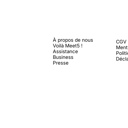
l'amitié sur Meet5
Me
et5
Léga
À propos de nous
CGV
Voilà Meet5 !
Ment
Assistance
Polit
Business
Décla
Presse