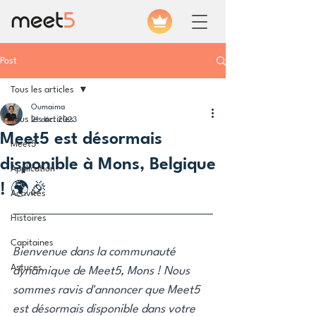
Post
Tous les articles
Oumaima
Tous les articles
21 déc. 2023
Meet5 est désormais
Meet5
disponible à Mons, Belgique
Application
! 🌍🎉
Activités
Histoires
Capitaines
Bienvenue dans la communauté 
Astuces
dynamique de Meet5, Mons ! Nous 
sommes ravis d'annoncer que Meet5 
est désormais disponible dans votre 