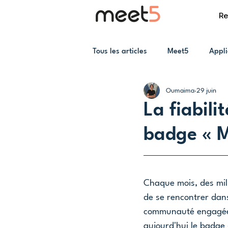
Re
Tous les articles
Meet5
Appli
Oumaima
29 juin
La fiabil
badge « M
Chaque mois, des mill
de se rencontrer dans
communauté engagée 
aujourd'hui le badge 