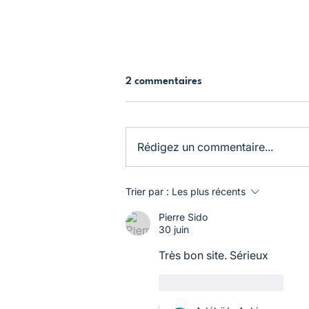
2 commentaires
Rédigez un commentaire...
La Journée internationale de
Trier par :
Les plus récents
l'amitié sur Meet5
Pierre Sido
30 juin
Très bon site. Sérieux 
J'aime
Répondre