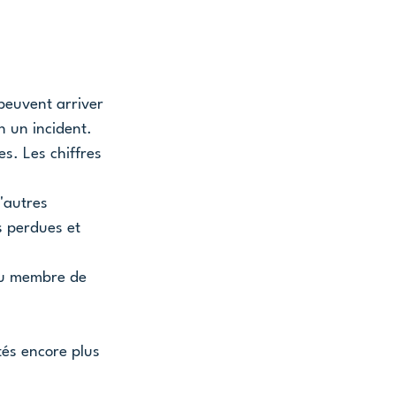
peuvent arriver 
 un incident.
s. Les chiffres 
'autres 
s perdues et 
ou membre de 
tés encore plus 