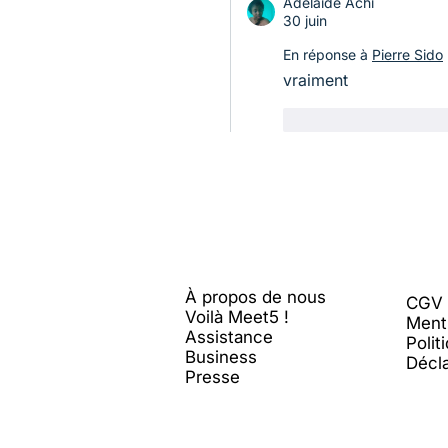
Adélaïde Achi
30 juin
En réponse à
Pierre Sido
vraiment 
J'aime
Répond
Me
et5
Léga
À propos de nous
CGV
Voilà Meet5 !
Ment
Assistance
Polit
Business
Décla
Presse