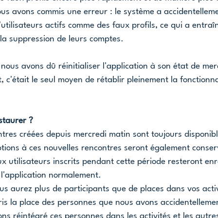
s avons commis une erreur : le système a accidentellemen
utilisateurs actifs comme des faux profils, ce qui a entraî
 la suppression de leurs comptes.
 nous avons dû réinitialiser l'application à son état de mer
c'était le seul moyen de rétablir pleinement la fonctionna
staurer ?
ntres créées depuis mercredi matin sont toujours disponibl
iptions à ces nouvelles rencontres seront également conse
x utilisateurs inscrits pendant cette période resteront enr
r l'application normalement.
ous aurez plus de participants que de places dans vos activ
is la place des personnes que nous avons accidentellemen
ns réintégré ces personnes dans les activités et les autre