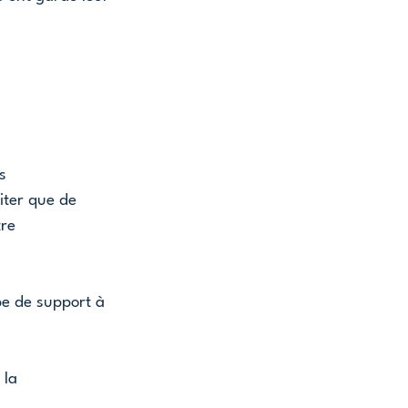
s 
iter que de 
re 
pe de support à 
la 