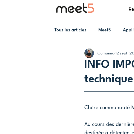
Re
Tous les articles
Meet5
Appli
Oumaima
12 sept. 2
INFO IMPO
technique
Chère communauté M
Au cours des dernière
destinée à détecter l