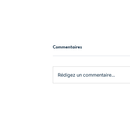
Commentaires
Rédigez un commentaire...
La Journée internationale de
l'amitié sur Meet5
Me
et5
Léga