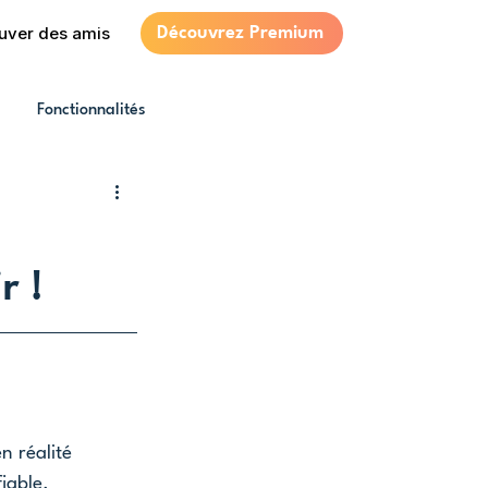
uver des amis
Découvrez Premium
Fonctionnalités
r !
n réalité 
iable. 