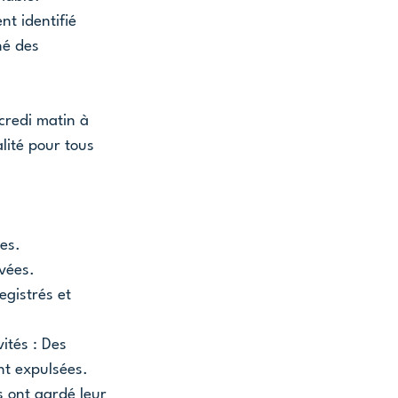
t identifié 
né des 
credi matin à 
lité pour tous 
es.
rvées.
egistrés et 
ités : Des 
t expulsées. 
s ont gardé leur 