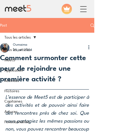
Post
Tous les articles
Oumaima
Tous les articles
25 juil. 2024
Comment surmonter cette
Meet5
peur de rejoindre une
Application
première activité ?
Activités
Histoires
L’essence de Meet5 est de participer à 
Capitaines
des activités et de pouvoir ainsi faire 
Astuces
des rencontres près de chez soi. Que 
vous partagiez les mêmes passions ou 
Fonctionnalités
non, vous pouvez rencontrer beaucoup 