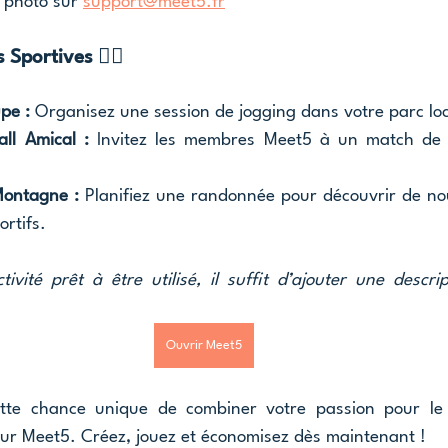
 photo sur 
support@meet5.fr
Sportives 🚴‍♀️
pe :
 Organisez une session de jogging dans votre parc loc
ll Amical :
 Invitez les membres Meet5 à un match de f
ontagne :
 Planifiez une randonnée pour découvrir de no
ortifs.
ivité prêt à être utilisé, il suffit d’ajouter une descrip
Ouvrir Meet5
te chance unique de combiner votre passion pour le 
sur Meet5. Créez, jouez et économisez dès maintenant !