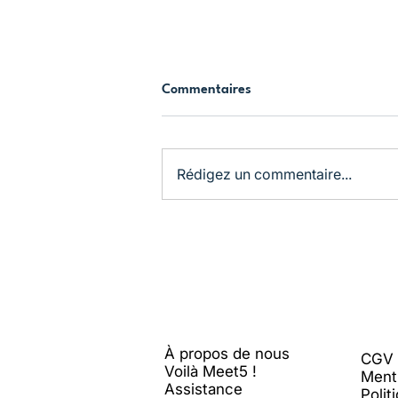
Commentaires
Rédigez un commentaire...
La Suisse en Juillet 🍹
Me
et5
Léga
À propos de nous
CGV
Voilà Meet5 !
Ment
Assistance
Polit