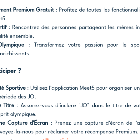
ement Premium Gratuit
 : 
Profitez de toutes les fonctionnali
t5.
tif
 :
 Rencontrez des personnes partageant les mêmes int
lité ensemble.
 Olympique
 : 
Transformez votre passion pour le spo
nrichissants.
iciper 
❓
té Sportive
 : Utilisez l’application Meet5 pour organiser une
période des JO.
 Titre
 : Assurez-vous d'inclure "JO" dans le titre de vot
prit olympique.
ne Capture d'Écran
 : Prenez une capture d’écran de l’ac
nvoyez-la-nous pour réclamer votre récompense Premium.