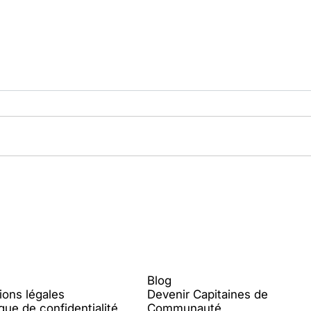
Des activités estivales rien que
Un m
pour vous
☀️
l
Contenu
Blog
ions légales
Devenir Capitaines de
ique de confidentialité
Communauté